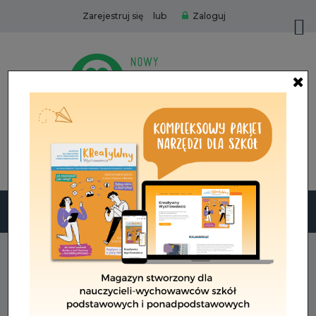
lub
Zarejestruj się
Zaloguj
Zamów