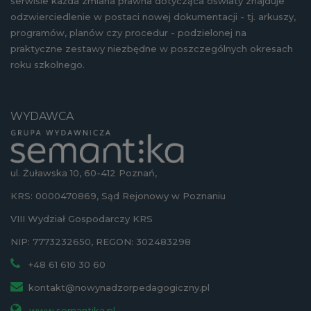
serwisie każda zmiana prawna dotycząca oświaty znajduje
odzwierciedlenie w postaci nowej dokumentacji - tj. arkuszy,
programów, planów czy procedur - podzielonej na
praktyczne zestawy niezbędne w poszczególnych okresach
roku szkolnego.
WYDAWCA
ul. Żuławska 10, 60-412 Poznań,
KRS: 0000470869, Sąd Rejonowy w Poznaniu
VIII Wydział Gospodarczy KRS
NIP: 7773232650, REGON: 302483298
+48 61 610 30 60
kontakt@nowynadzorpedagogiczny.pl
www.semantika.pl