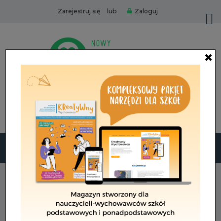
lub
Zarejestruj się
Zaloguj
Zamów
Pakiet MAJ 2026