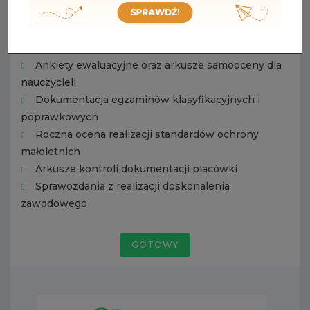
Podsumowanie roku szkolnego. Obowiązkowa
ocena standardów ochrony małoletnich w 2026.
Organizacja nowego roku szkolnego.
Ankiety ewaluacyjne oraz arkusze samooceny dla
nauczycieli
Dokumentacja egzaminów klasyfikacyjnych i
poprawkowych
Roczna ocena realizacji standardów ochrony
małoletnich
Arkusze kontroli dokumentacji placówki
Sprawozdania z realizacji doskonalenia
zawodowego
GOTOWY