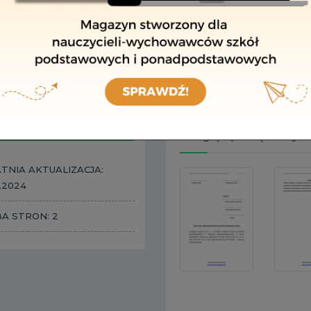
Jak często należy aktual
W miarę potrzeb
Co musisz zrobić?
​ Zaktualizuj dokument na w
ZAPAMIĘTAJ
POBIERZ I EDYTUJ
WYDRUKUJ
Podgląd początkowych
TNIA AKTUALIZACJA:
.2024
BA STRON: 2