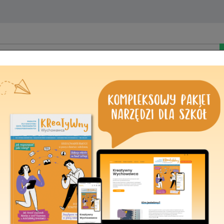
Kontakt
Odmowa udzielenia
Podstawa prawna wytwarz
Art. 73 Ustawy z 26.01.1982 r.
984 ze zm.)