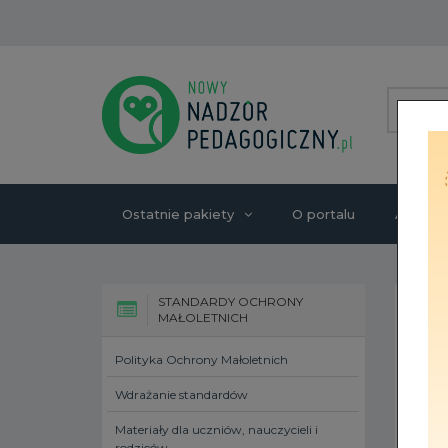
Ostatnie pakiety
O portalu
Autorzy
STANDARDY OCHRONY
MAŁOLETNICH
Polityka Ochrony Małoletnich
Wdrażanie standardów
Materiały dla uczniów, nauczycieli i
rodziców