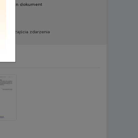
izować ten dokument
ypadek zajścia zdarzenia
 stron