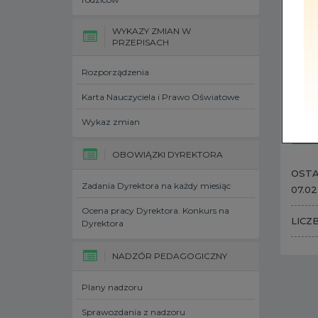
WYKAZY ZMIAN W
PRZEPISACH
Rozporządzenia
Karta Nauczyciela i Prawo Oświatowe
Wykaz zmian
OBOWIĄZKI DYREKTORA
OSTA
Zadania Dyrektora na każdy miesiąc
07.02
Ocena pracy Dyrektora. Konkurs na
LICZ
Dyrektora
NADZÓR PEDAGOGICZNY
Plany nadzoru
Sprawozdania z nadzoru