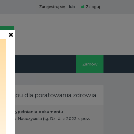
lub
Zarejestruj się
Zaloguj
Zamów
 urlopu dla poratowania zdrowia
ania/wypełniania dokumentu
 - Karta Nauczyciela (t.j. Dz. U. z 2023 r. poz.