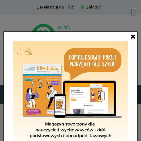
lub
Zarejestruj się
Zaloguj
Zamów