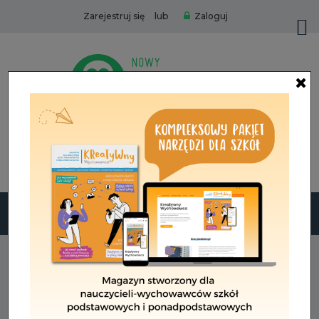
lub
Zarejestruj się
Zaloguj
Zamów