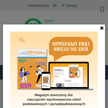
lub
Zarejestruj się
Zaloguj
Zamów