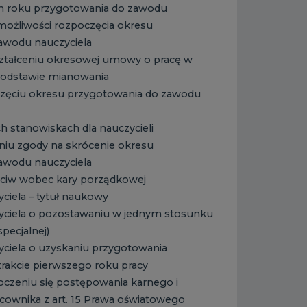
m roku przygotowania do zawodu
możliwości rozpoczęcia okresu
awodu nauczyciela
ształceniu okresowej umowy o pracę w
podstawie mianowania
częciu okresu przygotowania do zawodu
h stanowiskach dla nauczycieli
niu zgody na skrócenie okresu
awodu nauczyciela
ciw wobec kary porządkowej
ciela – tytuł naukowy
yciela o pozostawaniu w jednym stosunku
specjalnej)
yciela o uzyskaniu przygotowania
rakcie pierwszego roku pracy
oczeniu się postępowania karnego i
cownika z art. 15 Prawa oświatowego