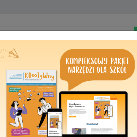
Kontakt
Oświadczenie o ni
karnego i dyscyplin
Prawa oświatoweg
Podstawa prawna wytwarz