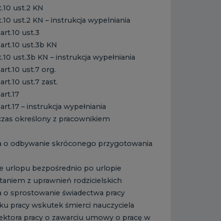
.10 ust.2 KN
10 ust.2 KN – instrukcja wypelniania
t.10 ust.3
rt.10 ust.3b KN
10 ust.3b KN – instrukcja wypełniania
t.10 ust.7 org.
.10 ust.7 zast.
rt.17
.17 – instrukcja wypełniania
zas określony z pracownikiem
a o odbywanie skróconego przygotowania
e urlopu bezpośrednio po urlopie
aniem z uprawnień rodzicielskich
 o sprostowanie świadectwa pracy
u pracy wskutek śmierci nauczyciela
ektora pracy o zawarciu umowy o pracę w