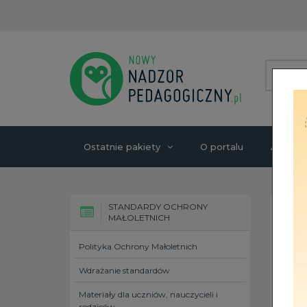
Ostatnie pakiety
O portalu
Autorzy
STANDARDY OCHRONY
MAŁOLETNICH
Polityka Ochrony Małoletnich
Wdrażanie standardów
Materiały dla uczniów, nauczycieli i
rodziców