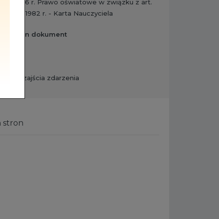
rudnia 2016 r. Prawo oświatowe w związku z art.
stycznia 1982 r. - Karta Nauczyciela
izować ten dokument
ypadek zajścia zdarzenia
 stron