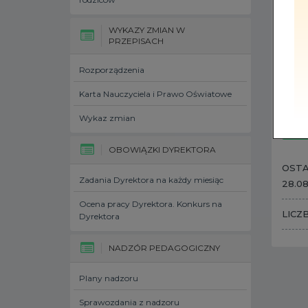
WYKAZY ZMIAN W
PRZEPISACH
Rozporządzenia
Karta Nauczyciela i Prawo Oświatowe
Wykaz zmian
OBOWIĄZKI DYREKTORA
OSTA
Zadania Dyrektora na każdy miesiąc
28.0
Ocena pracy Dyrektora. Konkurs na
LICZ
Dyrektora
NADZÓR PEDAGOGICZNY
Plany nadzoru
Sprawozdania z nadzoru