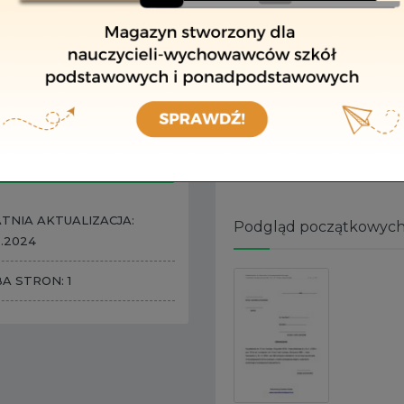
art. 15 ust. 4 ustawy z 14 g
10 ust. 5 pkt 3 ustawy z 26 
Jak często należy aktual
W miarę potrzeb
ZAPAMIĘTAJ
Co musisz zrobić?
POBIERZ I EDYTUJ
​ Zaktualizuj dokument na w
WYDRUKUJ
TNIA AKTUALIZACJA:
Podgląd początkowych
8.2024
BA STRON: 1