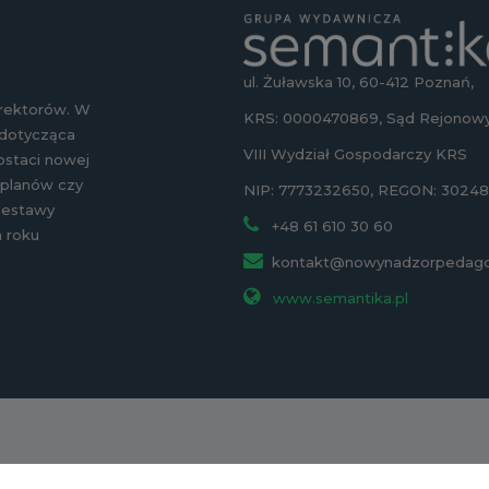
ul. Żuławska 10, 60-412 Poznań,
yrektorów. W
KRS: 0000470869, Sąd Rejonowy
 dotycząca
VIII Wydział Gospodarczy KRS
ostaci nowej
 planów czy
NIP: 7773232650, REGON: 3024
 zestawy
+48 61 610 30 60
 roku
kontakt@nowynadzorpedagog
www.semantika.pl