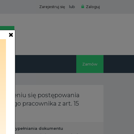
lub
Zarejestruj się
Zaloguj
Zamów
etoczeniu się postępowania
arnego pracownika z art. 15
o
ania/wypełniania dokumentu