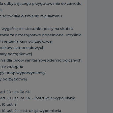
ela odbywającego przygotowanie do zawodu
ra
pracownika o zmianie regulaminu
 wygaśnięcie stosunku pracy na skutek
ania za przestępstwo popełnione umyślnie
mierzenia kary porządkowej
owników samorządowych
kary porządkowej
nia dla celów sanitarno–epidemiologicznych
anie wstępne
egły urlop wypoczynkowy
y porządkowej
t. 10 ust. 3a KN
. 10 ust. 3a KN – instrukcja wypełniania
10 ust. 9
10 ust. 9 – instrukcja wypełniania