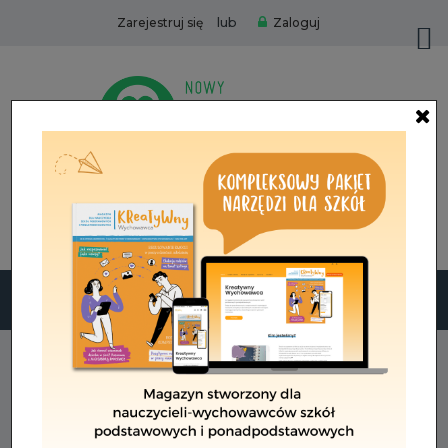
lub
Zarejestruj się
Zaloguj
Zamów