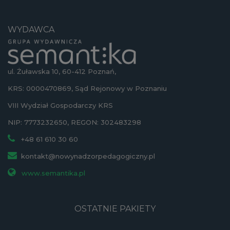
WYDAWCA
ul. Żuławska 10, 60-412 Poznań,
KRS: 0000470869, Sąd Rejonowy w Poznaniu
VIII Wydział Gospodarczy KRS
NIP: 7773232650, REGON: 302483298
+48 61 610 30 60
kontakt@nowynadzorpedagogiczny.pl
www.semantika.pl
OSTATNIE PAKIETY