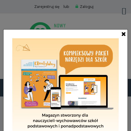
lub
Zarejestruj się
Zaloguj
Zamów