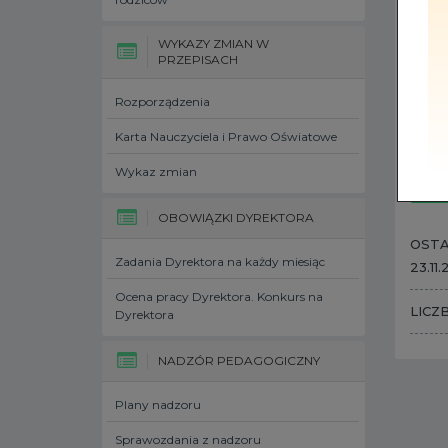
WYKAZY ZMIAN W
PRZEPISACH
Rozporządzenia
Karta Nauczyciela i Prawo Oświatowe
Wykaz zmian
OBOWIĄZKI DYREKTORA
OSTA
Zadania Dyrektora na każdy miesiąc
23.11
Ocena pracy Dyrektora. Konkurs na
LICZ
Dyrektora
NADZÓR PEDAGOGICZNY
Plany nadzoru
Sprawozdania z nadzoru