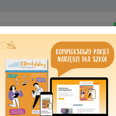
Kontakt
Zarządzenie w spr
oceniającego do ro
ponowne ustalenie