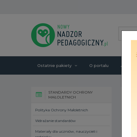
Ostatnie pakiety
O portalu
Autorzy
STANDARDY OCHRONY
MAŁOLETNICH
Polityka Ochrony Małoletnich
Wdrażanie standardów
Materiały dla uczniów, nauczycieli i
rodziców