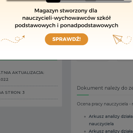
Podgląd początkowych
ZAPAMIĘTAJ
POBIERZ I EDYTUJ
WYDRUKUJ
TNIA AKTUALIZACJA:
.2022
Dokument należy do z
BA STRON: 3
Ocena pracy nauczyciela -
Arkusz analizy dział
nauczyciela
Arkusz analizy dział