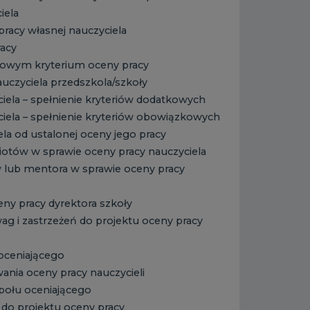
iela
racy własnej nauczyciela
acy
kowym kryterium oceny pracy
auczyciela przedszkola/szkoły
iela – spełnienie kryteriów dodatkowych
iela – spełnienie kryteriów obowiązkowych
la od ustalonej oceny jego pracy
otów w sprawie oceny pracy nauczyciela
w lub mentora w sprawie oceny pracy
eny pracy dyrektora szkoły
g i zastrzeżeń do projektu oceny pracy
oceniającego
nia oceny pracy nauczycieli
połu oceniającego
a do projektu oceny pracy