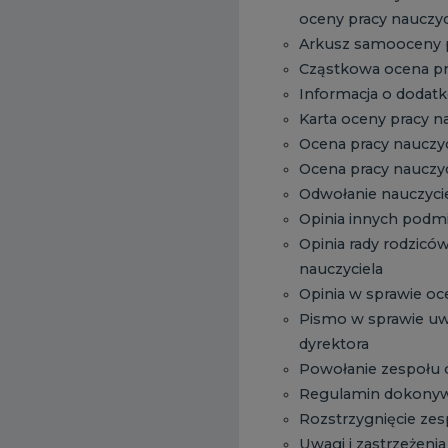
oceny pracy nauczyc
Arkusz samooceny p
Cząstkowa ocena pr
Informacja o dodat
Karta oceny pracy n
Ocena pracy nauczyc
Ocena pracy nauczyc
Odwołanie nauczycie
Opinia innych podmi
Opinia rady rodzicó
nauczyciela
Opinia w sprawie oc
Pismo w sprawie uwa
dyrektora
Powołanie zespołu 
Regulamin dokonywa
Rozstrzygnięcie zes
Uwagi i zastrzeżeni