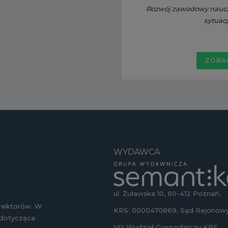
Rozwój zawodowy nauczyc
sytuac
ZOBA
WYDAWCA
ul. Żuławska 10, 60-412 Poznań,
yrektorów. W
KRS: 0000470869, Sąd Rejonowy
 dotycząca
VIII Wydział Gospodarczy KRS