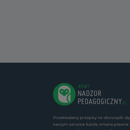
Przekładamy przepisy na obowiązki d
naszym serwisie każda zmiana prawna