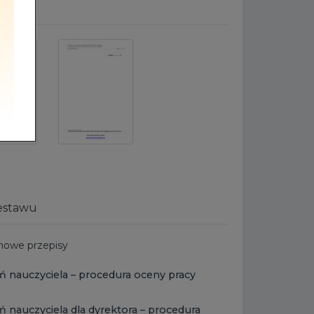
 stron
estawu
 nowe przepisy
ań nauczyciela – procedura oceny pracy
ań nauczyciela dla dyrektora – procedura