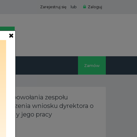
lub
Zarejestruj się
Zaloguj
Zamów
awie powołania zespołu
zpatrzenia wniosku dyrektora o
 oceny jego pracy