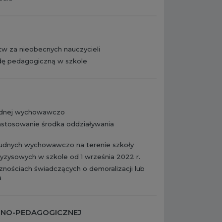
tw za nieobecnych nauczycieli
ę pedagogiczną w szkole
rudnej wychowawczo
astosowanie środka oddziaływania
rudnych wychowawczo na terenie szkoły
yzysowych w szkole od 1 września 2022 r.
nościach świadczących o demoralizacji lub
a
ZNO-PEDAGOGICZNEJ