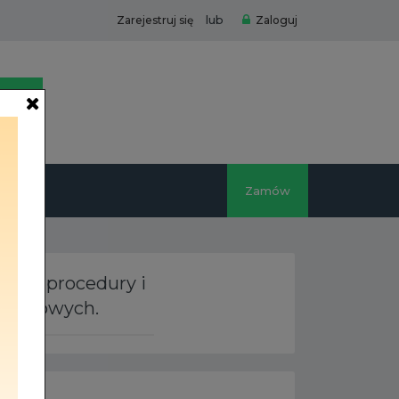
lub
Zarejestruj się
Zaloguj
Zamów
racy, procedury i
ryzysowych.