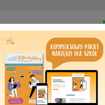
Kontakt
Rozwój zawodowy nauczycieli, ocena p
regulaminy w sytuacjach trudnych i k