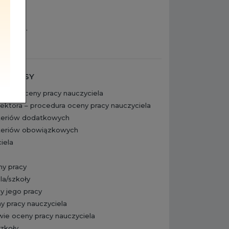
 2022 r.
22 r.
PRZEPISY
cedura oceny pracy nauczyciela
yrektora – procedura oceny pracy nauczyciela
ryteriów dodatkowych
ryteriów obowiązkowych
iela
ny pracy
la/szkoły
y jego pracy
y pracy nauczyciela
wie oceny pracy nauczyciela
szkoły