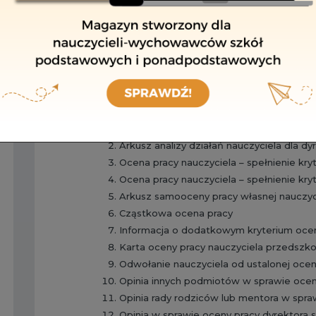
I. OBOWIĄZKI DYREKTORA SZKOŁY
Obowiązki dyrektora szkoły w listopadzie
Obowiązki dyrektora szkoły w grudniu 20
II. OCENA PRACY NAUCZYCIELA - NOWE 
Arkusz analizy działań nauczyciela – pro
Arkusz analizy działań nauczyciela dla d
Ocena pracy nauczyciela – spełnienie k
Ocena pracy nauczyciela – spełnienie k
Arkusz samooceny pracy własnej nauczyc
Cząstkowa ocena pracy
Informacja o dodatkowym kryterium oce
Karta oceny pracy nauczyciela przedszko
Odwołanie nauczyciela od ustalonej ocen
Opinia innych podmiotów w sprawie ocen
Opinia rady rodziców lub mentora w spra
Opinia w sprawie oceny pracy dyrektora 