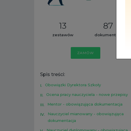
13
87
zestawów
dokumentów
ZAMÓW
Spis treści:
Obowiązki Dyrektora Szkoły
I.
Ocena pracy nauczyciela - nowe przepisy
II.
Mentor - obowiązująca dokumentacja
III.
Nauczyciel mianowany - obowiązująca
IV.
dokumentacja
Nauczyciel dyplomowany - obowiązująca
V.