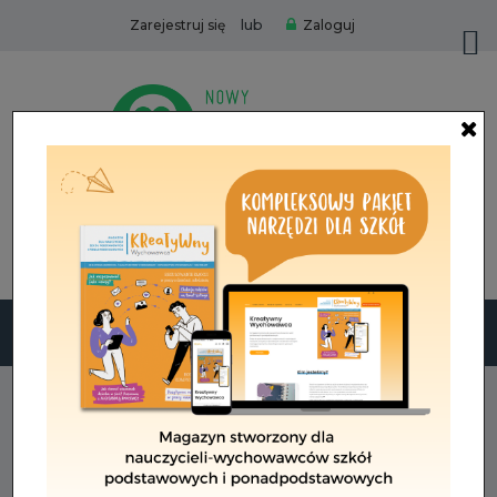
lub
Zarejestruj się
Zaloguj
Zamów