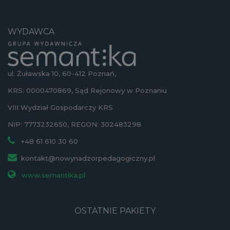
WYDAWCA
ul. Żuławska 10, 60-412 Poznań,
KRS: 0000470869, Sąd Rejonowy w Poznaniu
VIII Wydział Gospodarczy KRS
NIP: 7773232650, REGON: 302483298
+48 61 610 30 60
kontakt@nowynadzorpedagogiczny.pl
www.semantika.pl
OSTATNIE PAKIETY