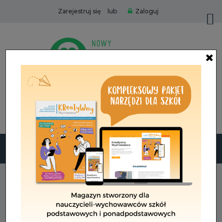
lub
Zarejestruj się
Zaloguj
Zamów